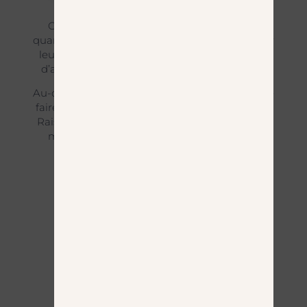
Com’ des CGP accompagne à ce jour une
quarantaine de cabinets, à travers la France, sur
leurs objectifs de visibilité, de référencement,
d’acquisition client ou encore de fidélisation.
Au-delà de nos missions, nous avons à coeur de
faire découvrir de nouvelles solutions aux CGP.
Raison pour laquelle nous organisons, chaque
mois, un webinaire avec un partenaire de
l’univers patrimonial !