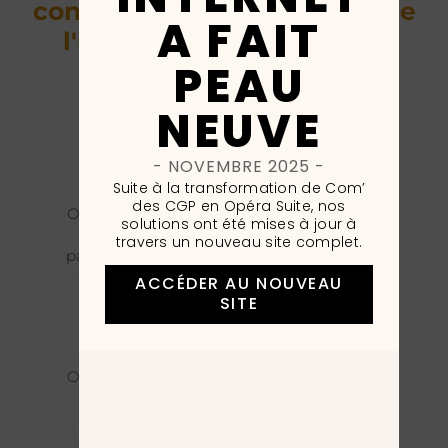
conscience que le marché de
A FAIT
l'immobilier présente de
PEAU
belles opportunités !
NEUVE
Tour d'horizon du secteur
- NOVEMBRE 2025 -
immobilier
Suite à la transformation de Com’
des CGP en Opéra Suite, nos
On entend partout qu’il n’est plus possible
solutions ont été mises à jour à
d’acheter, que l’immobilier ne présente
travers un nouveau site complet.
pas autant d »intérêt. Et si vous découvriez
une alternative ?
ACCÉDER AU NOUVEAU
SITE
Une alternative pour vos clients
On le sait, l’immobilier et les Français, c’est
une grande histoire d’amour ! Malgré la
situation, certaines solutions peuvent
s’avérer pertinentes.