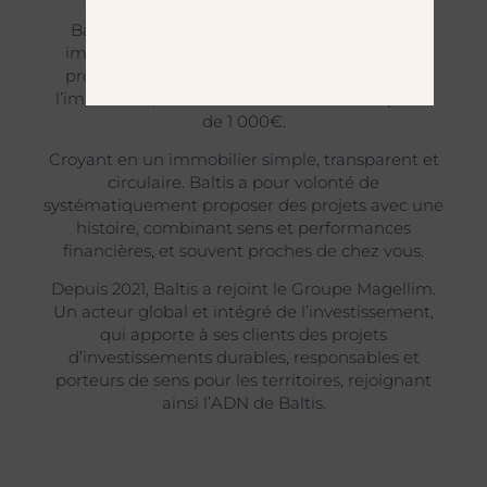
Baltis est une plateforme de crowdfunding
immobilier engagée et agréée par l’AMF qui
propose des solutions d’investissement dans
l’immobilier, clé en main et accessibles à partir
de 1 000€.
Croyant en un immobilier simple, transparent et
circulaire. Baltis a pour volonté de
systématiquement proposer des projets avec une
histoire, combinant sens et performances
financières, et souvent proches de chez vous.
Depuis 2021, Baltis a rejoint le Groupe Magellim.
Un acteur global et intégré de l’investissement,
qui apporte à ses clients des projets
d’investissements durables, responsables et
porteurs de sens pour les territoires, rejoignant
ainsi l’ADN de Baltis.