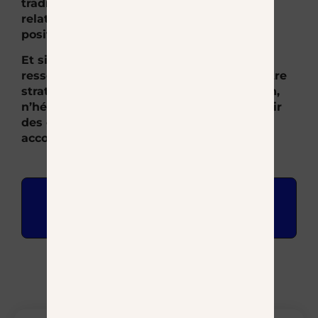
traditionnelles, peut transformer votre
relation client et solidifier votre
positionnement sur le marché.
Et si vous estimez ne pas disposer des
ressources nécessaires pour optimiser votre
stratégie de contenu et de communication,
n’hésitez pas à nous contacter pour obtenir
des conseils personnalisés et un
accompagnement sur mesure ! À bientôt
Je souhaite être
accompagné.e