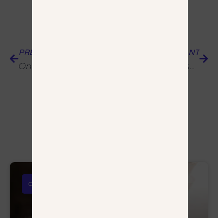
PRÉCÉDENT
SUIVANT
On a infiltré une arnaque à l’investissement – Comment vous en protéger si vous êtes CGP ?
Comment optimiser son profil LinkedIn en tant que GGP ?
Plus d'articles
Communication