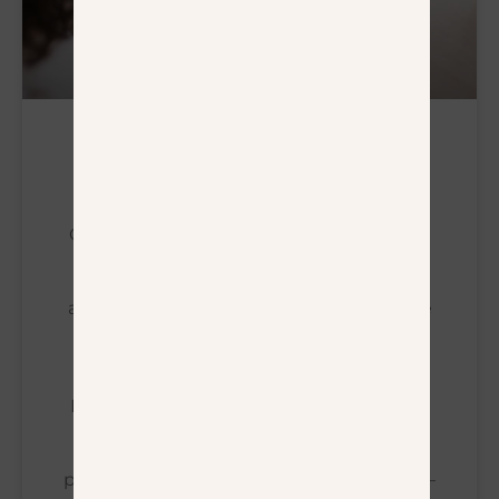
Comment Optimiser Son Profil
LinkedIn En Tant Que GGP ?
Optimiser son profil Linkedin représente
un vrai enjeu pour les CGP. Cela vous
permet de rendre votre profil plus
attractif, donc de fidéliser votre audience
et d’attirer de nouvelles relations. Alors
quelles actions mettre en place afin de
bien optimiser votre profil Linkedin ?
Dans un premier temps, il est important
de prendre le temps de compléter son
profil en intégralité. Cela regroupe
plusieurs éléments : – La photo de profil–