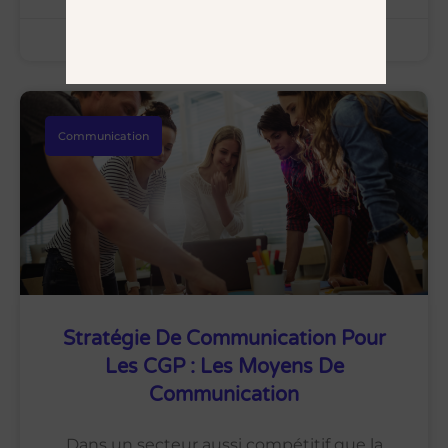
Com' des CGP
24 octobre 2024
Communication
Stratégie De Communication Pour
Les CGP : Les Moyens De
Communication
Dans un secteur aussi compétitif que la