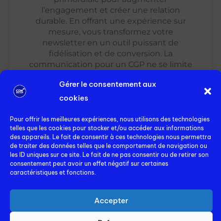
l’engagement et créer une relation
durable. En offrant une expérience sur
mesure, vous transformez votre
newsletter en un outil puissant de
fidélisation et de conversion. La
communication pour un CGP ne se limite
pas à informer ; elle doit aussi éduquer,
Gérer le consentement aux
engager et inspirer confiance. Une
stratégie bien pensée, intégrant les
cookies
dernières tendances numériques et les
méthodes
Pour offrir les meilleures expériences, nous utilisons des technologies
telles que les cookies pour stocker et/ou accéder aux informations
des appareils. Le fait de consentir à ces technologies nous permettra
Com' des CGP
26 août 2024
de traiter des données telles que le comportement de navigation ou
les ID uniques sur ce site. Le fait de ne pas consentir ou de retirer son
consentement peut avoir un effet négatif sur certaines
caractéristiques et fonctions.
Accepter