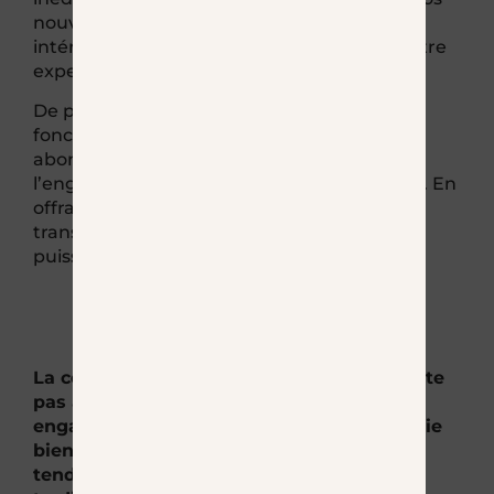
nouveaux services, afin de maintenir leur
intérêt et de renforcer leur confiance en votre
expertise.
De plus,
la personnalisation du contenu
en
fonction des intérêts spécifiques de chaque
abonné est primordiale pour augmenter
l’engagement et créer une relation durable. En
offrant une expérience sur mesure, vous
transformez votre newsletter en un outil
puissant de fidélisation et de conversion.
La communication pour un CGP ne se limite
pas à informer ; elle doit aussi éduquer,
engager et inspirer confiance. Une stratégie
bien pensée, intégrant les dernières
tendances numériques et les méthodes