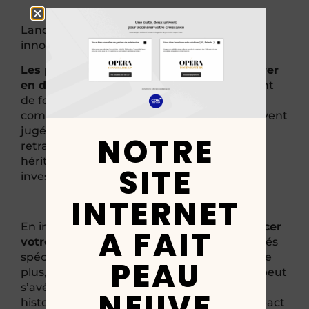
Lancer un podcast peut être une manière
innovante de rejoindre votre audience.
Les podcasts offrent la possibilité d’explorer
en détail des sujets complexes,
en profitant
de formats longs qui facilitent la
compréhension de concepts financiers souvent
jugés difficiles, comme la planification de la
NOTRE
retraite, la transmission de patrimoine aux
héritiers, ou encore la gestion des
SITE
investissements à long terme.
INTERNET
En invitant des experts, vous pouvez
renforcer
A FAIT
votre crédibilité
en discutant avec des invités
spécialisés en finance, économie ou droit. De
PEAU
plus, partager des témoignages de clients peut
s’avérer particulièrement puissant ; les
NEUVE
histoires de réussite personnelle ont un impact